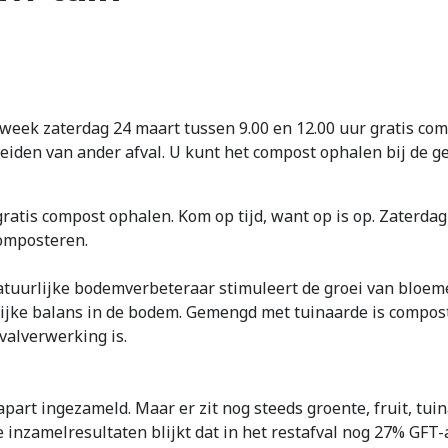
ek zaterdag 24 maart tussen 9.00 en 12.00 uur gratis comp
heiden van ander afval. U kunt het compost ophalen bij de 
atis compost ophalen. Kom op tijd, want op is op. Zaterdag
composteren.
atuurlijke bodemverbeteraar stimuleert de groei van bloeme
ijke balans in de bodem. Gemengd met tuinaarde is compost
alverwerking is.
part ingezameld. Maar er zit nog steeds groente, fruit, tuin
 inzamelresultaten blijkt dat in het restafval nog 27% GFT-af