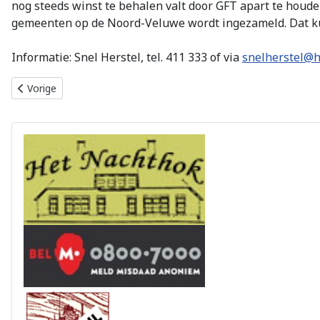
nog steeds winst te behalen valt door GFT apart te houde
gemeenten op de Noord-Veluwe wordt ingezameld. Dat k
Informatie: Snel Herstel, tel. 411 333 of via
snelherstel@h
Vorig artikel: Onthulling monument voor omgekomen geallieerde
Vorige