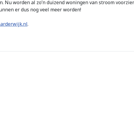
n. Nu worden al zo’n duizend woningen van stroom voorzien 
unnen er dus nog veel meer worden!
arderwijk.nl
.
 vliegtuigbemanningen