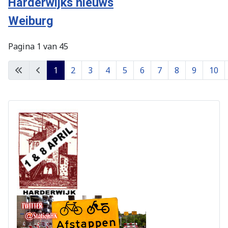
Harderwijks nieuws
Weiburg
Pagina 1 van 45
1
2
3
4
5
6
7
8
9
10