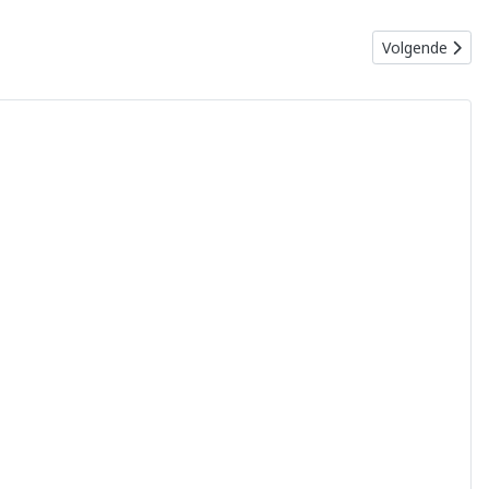
Volgende artike
Volgende