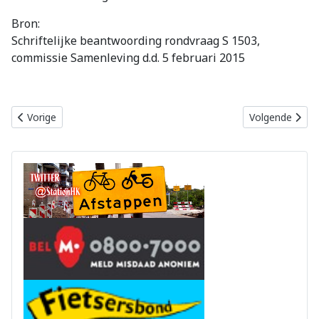
Bron:
Schriftelijke beantwoording rondvraag S 1503,
commissie Samenleving d.d. 5 februari 2015
Vorig artikel: DrinkWaterWeek is gestart
Volgende artike
Vorige
Volgende