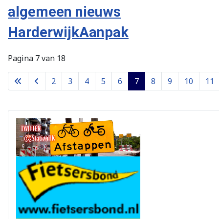
algemeen nieuws
HarderwijkAanpak
Pagina 7 van 18
2
3
4
5
6
7
8
9
10
11